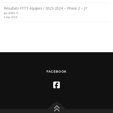
Résultats FFTT équipes / 2023-2024 – Phase 2 – J7
par ASMV TT
5 mai 2024
FACEBOOK