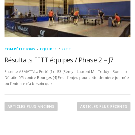
COMPÉTITIONS
/
EQUIPES
/
FFTT
Résultats FFTT équipes / Phase 2 – J7
Entente ASMVTT/La Ferté (1) – R3 (Rémy – Laurent M – Teddy – Romain) :
Défaite 9/5 contre Bourges (4) Peu d’enjeu pour cette dernière journée
où l’entente n’a besoin que …
N
a
ARTICLES PLUS ANCIENS
ARTICLES PLUS RÉCENTS
v
i
g