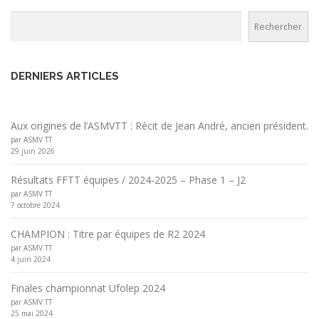
a
Rechercher
t
Rechercher
i
o
DERNIERS ARTICLES
n
d
e
Aux origines de l’ASMVTT : Récit de Jean André, ancien président.
s
par ASMV TT
a
29 juin 2026
r
Résultats FFTT équipes / 2024-2025 – Phase 1 – J2
t
par ASMV TT
i
7 octobre 2024
c
CHAMPION : Titre par équipes de R2 2024
l
par ASMV TT
4 juin 2024
e
s
Finales championnat Ufolep 2024
par ASMV TT
25 mai 2024