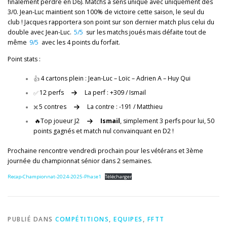
finalement perdre en D6). Matchs à sens unique avec uniquement des
3/0. Jean-Luc maintient son 100% de victoire cette saison, le seul du
club ! Jacques rapportera son point sur son dernier match plus celui du
double avec Jean-Luc.
5/5
sur les matchs joués mais défaite tout de
même
9/5
avec les 4 points du forfait.
Point stats :
👍
4 cartons plein : Jean-Luc – Loïc – Adrien A – Huy Qui
✅
12 perfs
La perf : +309 / Ismail
❌
5 contres
La contre : -191 / Matthieu
🔥Top joueur J2
Ismail
, simplement 3 perfs pour lui, 50
points gagnés et match nul convainquant en D2 !
Prochaine rencontre vendredi prochain pour les vétérans et 3ème
journée du championnat sénior dans 2 semaines.
Recap-Championnat-2024-2025-Phase1
Télécharger
PUBLIÉ DANS
COMPÉTITIONS
,
EQUIPES
,
FFTT