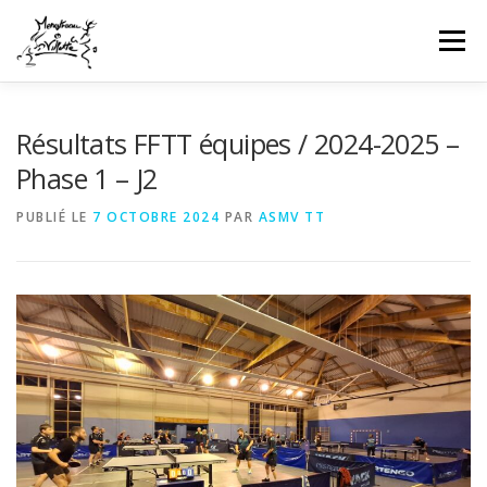
Aller
au
Menu
contenu
HOME
INFOS CLUB
GALERIES PHOTOS
Résultats FFTT équipes / 2024-2025 –
Phase 1 – J2
NEWS
COMPÉTITIONS FFTT
UFOLEP
PUBLIÉ LE
7 OCTOBRE 2024
PAR
ASMV TT
CONTACT
CONNEXION