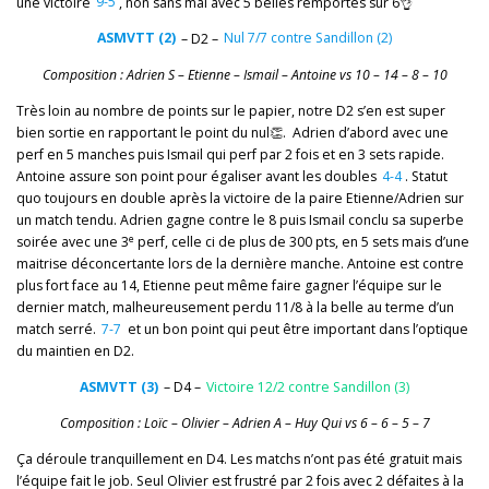
une victoire
9-5
, non sans mal avec 5 belles remportés sur 6👌
ASMVTT (2)
– D2 –
Nul 7/7 contre Sandillon (2)
Composition : Adrien S – Etienne – Ismail – Antoine vs 10 – 14 – 8 – 10
Très loin au nombre de points sur le papier, notre D2 s’en est super
bien sortie en rapportant le point du nul👏. Adrien d’abord avec une
perf en 5 manches puis Ismail qui perf par 2 fois et en 3 sets rapide.
Antoine assure son point pour égaliser avant les doubles
4-4
. Statut
quo toujours en double après la victoire de la paire Etienne/Adrien sur
un match tendu. Adrien gagne contre le 8 puis Ismail conclu sa superbe
e
soirée avec une 3
perf, celle ci de plus de 300 pts, en 5 sets mais d’une
maitrise déconcertante lors de la dernière manche. Antoine est contre
plus fort face au 14, Etienne peut même faire gagner l’équipe sur le
dernier match, malheureusement perdu 11/8 à la belle au terme d’un
match serré.
7-7
et un bon point qui peut être important dans l’optique
du maintien en D2.
ASMVTT (3)
– D4 –
Victoire 12/2 contre Sandillon (3)
Composition : Loïc – Olivier – Adrien A – Huy Qui vs 6 – 6 – 5 – 7
Ça déroule tranquillement en D4. Les matchs n’ont pas été gratuit mais
l’équipe fait le job. Seul Olivier est frustré par 2 fois avec 2 défaites à la