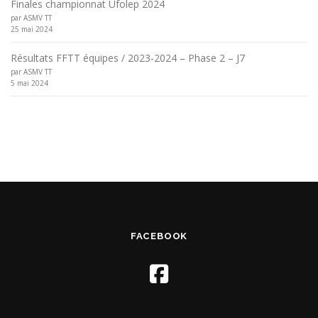
Finales championnat Ufolep 2024
par ASMV TT
25 mai 2024
Résultats FFTT équipes / 2023-2024 – Phase 2 – J7
par ASMV TT
5 mai 2024
FACEBOOK