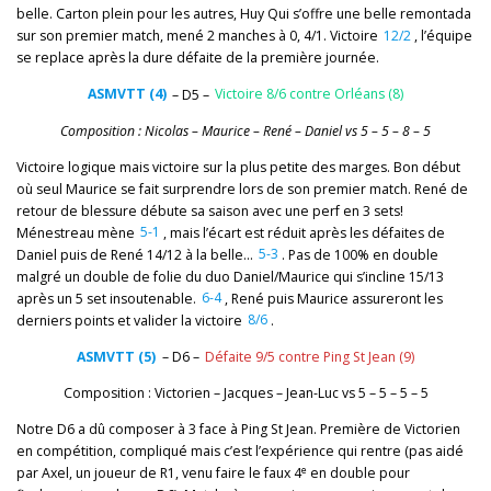
belle. Carton plein pour les autres, Huy Qui s’offre une belle remontada
sur son premier match, mené 2 manches à 0, 4/1. Victoire
12/2
, l’équipe
se replace après la dure défaite de la première journée.
ASMVTT (4)
– D5 –
Victoire 8/6 contre Orléans (8)
Composition : Nicolas – Maurice – René – Daniel vs 5 – 5 – 8 – 5
Victoire logique mais victoire sur la plus petite des marges. Bon début
où seul Maurice se fait surprendre lors de son premier match. René de
retour de blessure débute sa saison avec une perf en 3 sets!
Ménestreau mène
5-1
, mais l’écart est réduit après les défaites de
Daniel puis de René 14/12 à la belle…
5-3
. Pas de 100% en double
malgré un double de folie du duo Daniel/Maurice qui s’incline 15/13
après un 5 set insoutenable.
6-4
, René puis Maurice assureront les
derniers points et valider la victoire
8/6
.
ASMVTT (5)
– D6 –
Défaite 9/5 contre Ping St Jean (9)
Composition : Victorien – Jacques – Jean-Luc vs 5 – 5 – 5 – 5
Notre D6 a dû composer à 3 face à Ping St Jean. Première de Victorien
en compétition, compliqué mais c’est l’expérience qui rentre (pas aidé
e
par Axel, un joueur de R1, venu faire le faux 4
en double pour