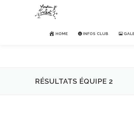
Aller
au
contenu
HOME
INFOS CLUB
GAL
RÉSULTATS ÉQUIPE 2