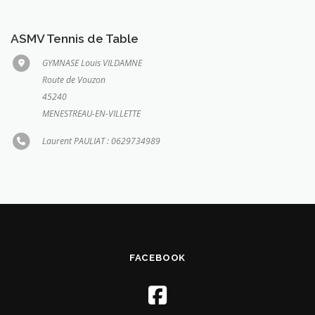
ASMV Tennis de Table
GYMNASE Louis VILDAMNE
Route de Vouzon
45240
MENESTREAU-EN-VILLETTE
Laurent PAULIAT : 0629734989
FACEBOOK