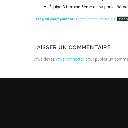
Équipe 3 termine 5ème de sa poule, 9ème
Récap du championnat :
championnat20242025 (1)
Téléch
LAISSER UN COMMENTAIRE
Vous devez
vous connecter
pour publier un comme