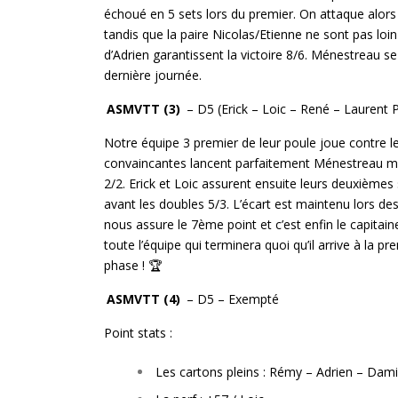
échoué en 5 sets lors du premier. On attaque alors
tandis que la paire Nicolas/Etienne ne sont pas loin
d’Adrien garantissent la victoire 8/6. Ménestreau se
dernière journée.
ASMVTT (3)
– D5 (Erick – Loic – René – Laurent P
Notre équipe 3 premier de leur poule joue contre l
convaincantes lancent parfaitement Ménestreau mais
2/2. Erick et Loic assurent ensuite leurs deuxièm
avant les doubles 5/3. L’écart est maintenu lors d
nous assure le 7ème point et c’est enfin le capitain
toute l’équipe qui terminera quoi qu’il arrive à la
phase ! 🏆
ASMVTT (4)
– D5 – Exempté
Point stats :
Les cartons pleins : Rémy – Adrien – Dam