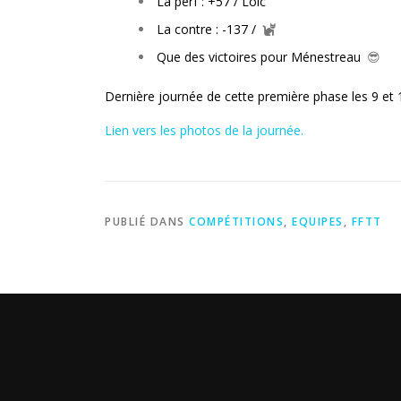
La perf : +57 / Loic
La contre : -137 /
Que des victoires pour Ménestreau
😎
Dernière journée de cette première phase les 9 et
Lien vers les photos de la journée.
PUBLIÉ DANS
COMPÉTITIONS
,
EQUIPES
,
FFTT