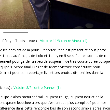
– Rémy – Teddy – Axel) :
Victoire 11/3 contre Vineuil (4)
re les derniers de la poule. Reporter René est présent et nous porte
toires au forceps de Lolo et Teddy en 5 sets. Petites sorties de rou
iquement pour garder un peu de suspens… de très courte durée puisqu
’équipe 1. Score final 11/3 et deuxième victoire consécutive pour
é.direct pour son reportage live et ses photos disponibles dans la
colas) :
Victoire 8/6 contre Pannes (1)
équipe 2 alors menu spécial : du picot rouge, du picot noir et de la
ont qu’une bouchée alors que c’est un peu plus compliqué pour nos
ifférence dans cette rencontre lors de son second simple après avoi