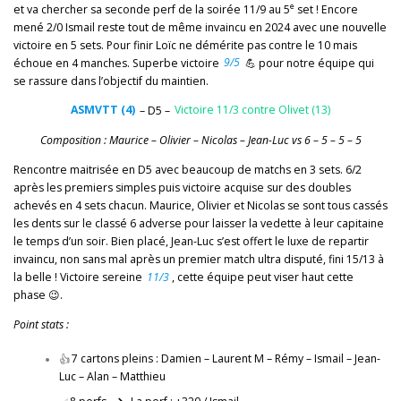
e
et va chercher sa seconde perf de la soirée 11/9 au 5
set ! Encore
mené 2/0 Ismail reste tout de même invaincu en 2024 avec une nouvelle
victoire en 5 sets. Pour finir Loïc ne démérite pas contre le 10 mais
échoue en 4 manches. Superbe victoire
9/5
💪 pour notre équipe qui
se rassure dans l’objectif du maintien.
ASMVTT (4)
– D5 –
Victoire 11/3 contre Olivet (13)
Composition : Maurice – Olivier – Nicolas – Jean-Luc vs 6 – 5 – 5 – 5
Rencontre maitrisée en D5 avec beaucoup de matchs en 3 sets. 6/2
après les premiers simples puis victoire acquise sur des doubles
achevés en 4 sets chacun. Maurice, Olivier et Nicolas se sont tous cassés
les dents sur le classé 6 adverse pour laisser la vedette à leur capitaine
le temps d’un soir. Bien placé, Jean-Luc s’est offert le luxe de repartir
invaincu, non sans mal après un premier match ultra disputé, fini 15/13 à
la belle ! Victoire sereine
11/3
, cette équipe peut viser haut cette
phase 😉.
Point stats :
👍
7 cartons pleins : Damien – Laurent M – Rémy – Ismail – Jean-
Luc – Alan – Matthieu