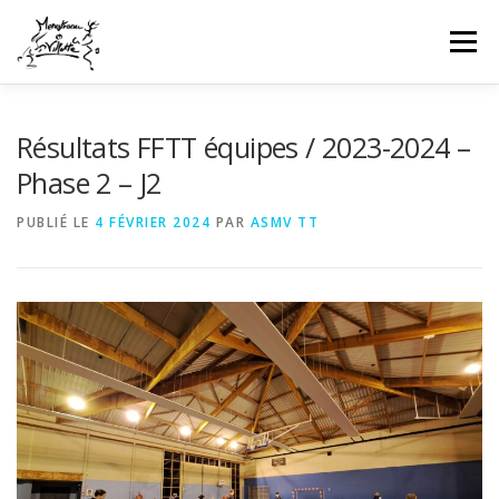
Aller
au
Menu
contenu
HOME
INFOS CLUB
GALERIES PHOTOS
Résultats FFTT équipes / 2023-2024 –
Phase 2 – J2
NEWS
COMPÉTITIONS FFTT
UFOLEP
PUBLIÉ LE
4 FÉVRIER 2024
PAR
ASMV TT
CONTACT
CONNEXION