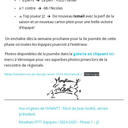
✅
8 perfs
La perf : +320 / Ismail
❌
1 contre
-68 / Nicolas
🔥
Top joueur J2
De nouveau
Ismail
avec la perf de la
saison et un nouveau carton plein pour une belle victoire
d’équipe!
On enchaîne dès la semaine prochaine pour la 3e journée de cette
phase où toutes les équipes joueront à l’extérieur.
Photos disponibles de la journée dans la
galerie en cliquant ici
:
merci à Véronique pour ces superbes photos prises lors de la
rencontre de régionale.
Récap championnat par équipe saison 2023-2024 phase 2
Télécharger
Aux origines de l’ASMVTT : Récit de Jean André, ancien
président.
Résultats FFTT équipes / 2024-2025 – Phase 1 – J2