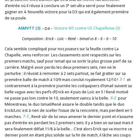
e
d’entrée où il réussi à conclure un 3
set ultra serré pour finalement
gagner en 4. Nouvelle victoire pour la D3 qui est également première
de sa poule.
ASMVTT (3)
– D4 –
Victoire 9/5 contre US Chapelloise (3)
Composition : Erick – Loïc – René – Ismail vs 8 – 6 – 6 – 10
Cela semble compliqué pour nos joueurs sur la feuille contre La
Chapelle, venu renforcer. Les classements sont respectés sur les
premiers matchs, sauf pour Ismail qui va sortir la plus grosse perf de sa
carrière. Malgré avoir perdu les deux premiers sets, rien ne le
perturbe : il réussit à remonter à 2 sets partout, se fait gratter sur sa
première balle de match à 10/9 mais conclut royalement 12/10 !
3-1
et
contrairement à la première journée les coéquipiers d’Ismail suivent sa
belle vague avec les perfs d’Erick en 4 puis de Loïc en 5 ! René motivé
ne passe pas loin contre le 10, seulement vaincu à la belle.
6-2
pour
Ménestreau, le duo Ismail/René assure le double tandis que le duo
Erick/Loïc est à rien de sceller l’issue de la rencontre, mais perdent en 5
manches.
7-3
, René sûr de lui veux amener le dernier point et n’assume
pas d’entrée en perdant les 2 premiers sets. Il y a bien un sursaut mais il
sera finalement défait 11/8 à la belle… C’est alors Erick qui va inscrire ce
dernier point en étant plus solide sur la fin de match, il lâche ses coups