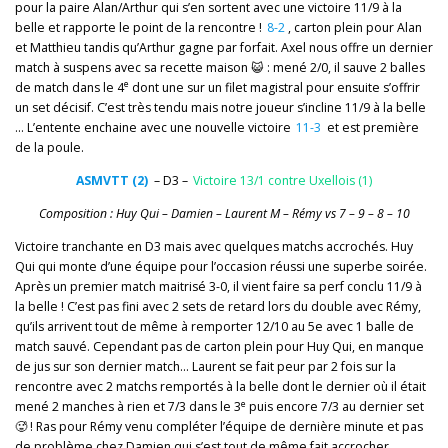
pour la paire Alan/Arthur qui s’en sortent avec une victoire 11/9 à la
belle et rapporte le point de la rencontre !
8-2
, carton plein pour Alan
et Matthieu tandis qu’Arthur gagne par forfait. Axel nous offre un dernier
match à suspens avec sa recette maison 😺 : mené 2/0, il sauve 2 balles
e
de match dans le 4
dont une sur un filet magistral pour ensuite s’offrir
un set décisif. C’est très tendu mais notre joueur s’incline 11/9 à la belle
… L’entente enchaine avec une nouvelle victoire
11-3
et est première
de la poule.
ASMVTT (2)
– D3 –
Victoire 13/1 contre Uxellois (1)
Composition : Huy Qui – Damien – Laurent M – Rémy vs 7 – 9 – 8 – 10
Victoire tranchante en D3 mais avec quelques matchs accrochés. Huy
Qui qui monte d’une équipe pour l’occasion réussi une superbe soirée.
Après un premier match maitrisé 3-0, il vient faire sa perf conclu 11/9 à
la belle ! C’est pas fini avec 2 sets de retard lors du double avec Rémy,
qu’ils arrivent tout de même à remporter 12/10 au 5e avec 1 balle de
match sauvé. Cependant pas de carton plein pour Huy Qui, en manque
de jus sur son dernier match… Laurent se fait peur par 2 fois sur la
rencontre avec 2 matchs remportés à la belle dont le dernier où il était
e
mené 2 manches à rien et 7/3 dans le 3
puis encore 7/3 au dernier set
🥵 ! Ras pour Rémy venu compléter l’équipe de dernière minute et pas
de problème chez Damien qui s’est tout de même fait accrocher