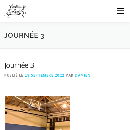
Aller
au
Menu
contenu
HOME
INFOS CLUB
GALERIES PHOTOS
JOURNÉE 3
NEWS
COMPÉTITIONS FFTT
UFOLEP
Journée 3
PUBLIÉ LE
28 SEPTEMBRE 2022
PAR
DAMIEN
CONTACT
CONNEXION