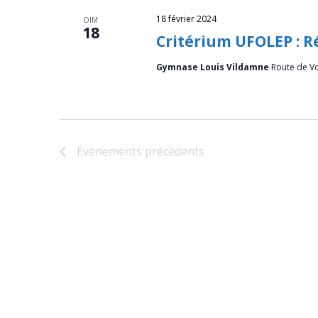
s
18 février 2024
DIM
18
Critérium UFOLEP : R
Gymnase Louis Vildamne
Route de V
Évènements
précédents