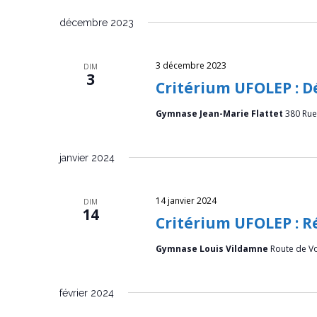
u
décembre 2023
e
s
3 décembre 2023
DIM
3
Critérium UFOLEP : 
É
Gymnase Jean-Marie Flattet
380 Rue 
v
è
janvier 2024
n
e
14 janvier 2024
DIM
14
Critérium UFOLEP : R
m
Gymnase Louis Vildamne
Route de V
e
n
février 2024
t