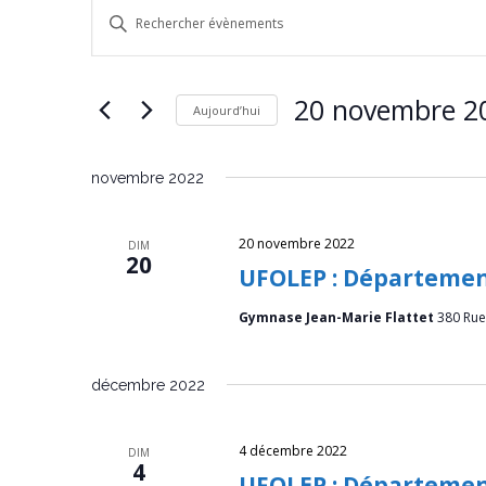
É
R
Saisir
v
mot-
e
clé.
è
c
Rechercher
20 novembre 2
Aujourd’hui
Évènements
n
h
par
Sélectionnez
e
e
mot-
une
novembre 2022
clé.
date.
m
r
20 novembre 2022
e
c
DIM
20
UFOLEP : Départemen
n
h
Gymnase Jean-Marie Flattet
380 Rue 
t
e
s
e
décembre 2022
t
4 décembre 2022
n
DIM
4
UFOLEP : Départemen