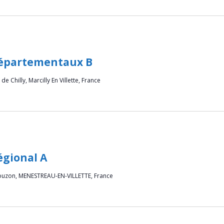
Départementaux B
de Chilly, Marcilly En Villette, France
égional A
ouzon, MENESTREAU-EN-VILLETTE, France