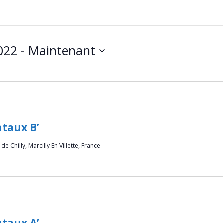
022
 - 
Maintenant
taux B’
de Chilly, Marcilly En Villette, France
taux A’