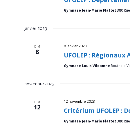
a
Gymnase Jean-Marie Flattet
380 Rue 
v
i
janvier 2023
g
8 janvier 2023
a
DIM
8
UFOLEP : Régionaux A
t
Gymnase Louis Vildamne
Route de V
i
o
novembre 2023
n
d
12 novembre 2023
DIM
12
Critérium UFOLEP : 
e
Gymnase Jean-Marie Flattet
380 Rue 
v