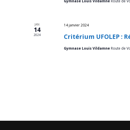
g
Gymnase Louis Vildamne
Route de V
a
t
JAN
14 janvier 2024
14
i
Critérium UFOLEP : R
2024
o
Gymnase Louis Vildamne
Route de V
n
d
e
v
u
e
s