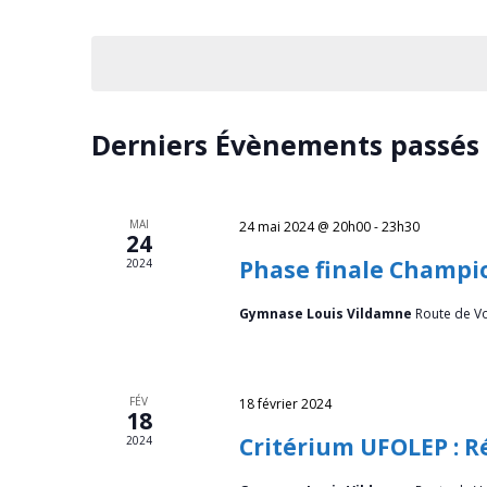
h
par
Sélectionnez
e
mot-
une
clé.
date.
r
c
Derniers Évènements passés
h
e
MAI
24 mai 2024 @ 20h00
-
23h30
24
e
Phase finale Champi
2024
t
Gymnase Louis Vildamne
Route de V
n
a
FÉV
18 février 2024
v
18
Critérium UFOLEP : R
2024
i