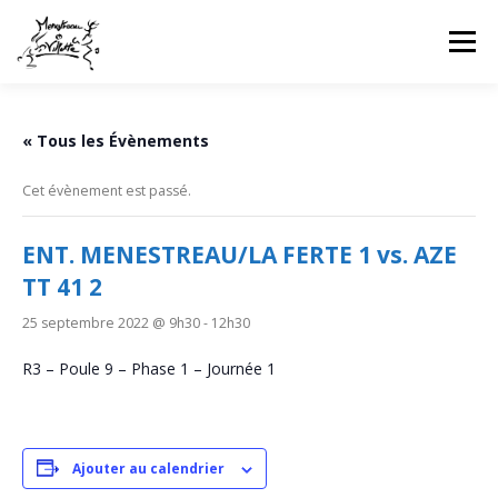
Aller
au
Menu
contenu
HOME
INFOS CLUB
GALERIES PHOTOS
« Tous les Évènements
Cet évènement est passé.
NEWS
COMPÉTITIONS FFTT
UFOLEP
ENT. MENESTREAU/LA FERTE 1 vs. AZE
TT 41 2
CONTACT
CONNEXION
25 septembre 2022 @ 9h30
-
12h30
R3 – Poule 9 – Phase 1 – Journée 1
Ajouter au calendrier