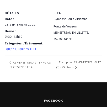
DÉTAILS
LIEU
Date :
Gymnase Louis Vildamne
25 SEPTEMBRE 2022
Route de Vouzon
Heure :
MENESTREAU-EN-VILLETTE
,
9h30 - 12h30
45240
France
Catégories d’Évènement:
Equipe 1
,
Equipes
,
FFTT
Exempt vs. AS MENESTREAU-V TT
AS MENESTREAU-V TT 4 vs. US
FERTESIENNE TT 4
(1) – Vétérans
FACEBOOK