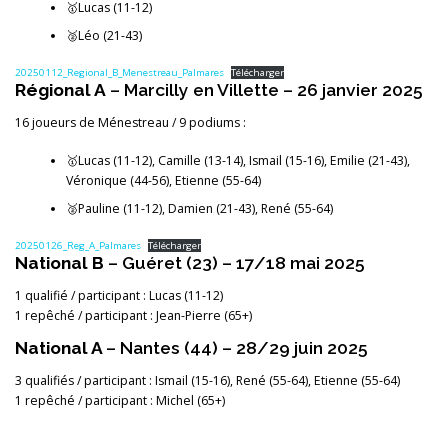
🥇Lucas (11-12)
🥈Léo (21-43)
20250112_Regional_B_Menestreau_Palmares
Télécharger
Régional A
– Marcilly en Villette – 26 janvier 2025
16 joueurs de Ménestreau / 9 podiums :
🥇Lucas (11-12), Camille (13-14), Ismail (15-16), Emilie (21-43),
Véronique (44-56), Etienne (55-64)
🥈Pauline (11-12), Damien (21-43), René (55-64)
20250126_Reg_A_Palmares
Télécharger
National B
– Guéret (23) – 17/18 mai 2025
1 qualifié / participant : Lucas (11-12)
1 repêché / participant : Jean-Pierre (65+)
National A
– Nantes (44) – 28/29 juin 2025
3 qualifiés / participant : Ismail (15-16), René (55-64), Etienne (55-64)
1 repêché / participant : Michel (65+)