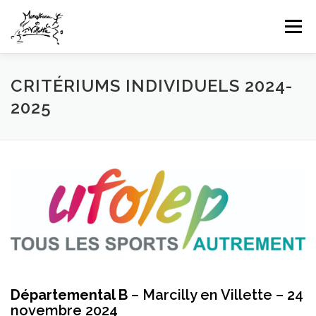
Aller
au
Menu
contenu
HOME
INFOS CLUB
GALERIES PHOTOS
CRITÉRIUMS INDIVIDUELS 2024-
2025
NEWS
COMPÉTITIONS FFTT
UFOLEP
CONTACT
CONNEXION
Départemental B
– Marcilly en Villette – 24
novembre 2024