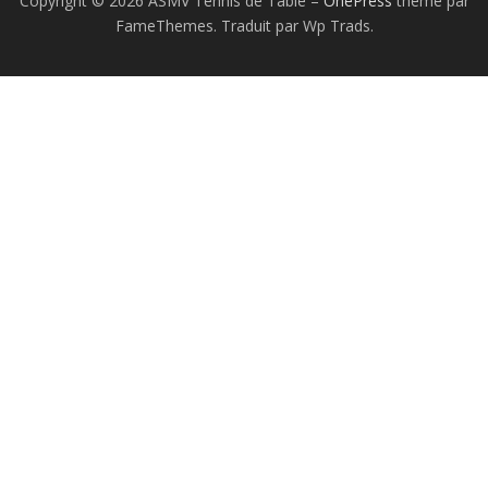
Copyright © 2026 ASMV Tennis de Table
–
OnePress
thème par
FameThemes. Traduit par Wp Trads.