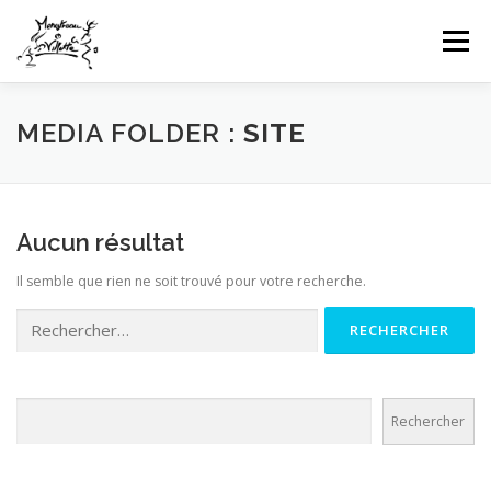
Aller
au
Menu
contenu
HOME
INFOS CLUB
GALERIES PHOTOS
MEDIA FOLDER :
SITE
NEWS
COMPÉTITIONS FFTT
UFOLEP
Aucun résultat
Il semble que rien ne soit trouvé pour votre recherche.
CONTACT
CONNEXION
Rechercher :
Rechercher
Rechercher