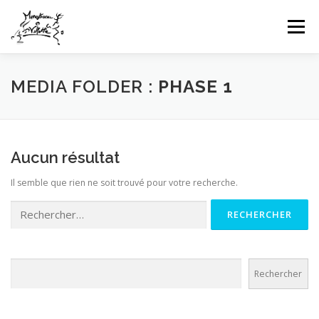
Aller
au
Menu
contenu
HOME
INFOS CLUB
GALERIES PHOTOS
MEDIA FOLDER :
PHASE 1
NEWS
COMPÉTITIONS FFTT
UFOLEP
Aucun résultat
Il semble que rien ne soit trouvé pour votre recherche.
CONTACT
CONNEXION
Rechercher :
Rechercher
Rechercher