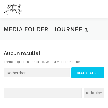
Aller
au
Menu
contenu
HOME
INFOS CLUB
GALERIES PHOTOS
MEDIA FOLDER :
JOURNÉE 3
NEWS
COMPÉTITIONS FFTT
UFOLEP
Aucun résultat
Il semble que rien ne soit trouvé pour votre recherche.
CONTACT
CONNEXION
Rechercher :
Rechercher
Rechercher