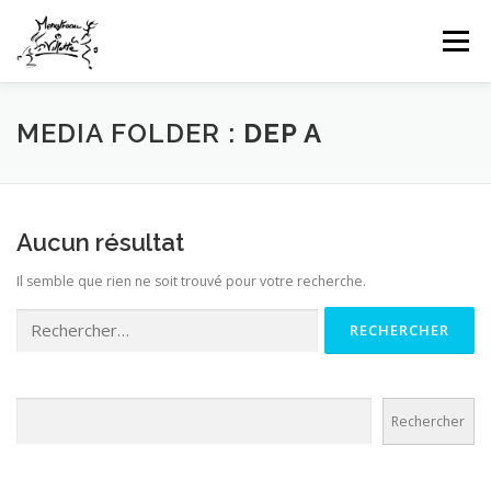
Aller
au
Menu
contenu
HOME
INFOS CLUB
GALERIES PHOTOS
MEDIA FOLDER :
DEP A
NEWS
COMPÉTITIONS FFTT
UFOLEP
Aucun résultat
Il semble que rien ne soit trouvé pour votre recherche.
CONTACT
CONNEXION
Rechercher :
Rechercher
Rechercher